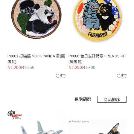
P0003 打貓熊 MDFK PANDA 章(魔
P0086 台日友好臂章 FRIENDSHIP
P
 (粉
鬼氈)
(魔鬼氈)
F
NT.200
NT.250
NT.250
NT.300
氈
NT
進階篩選
商品排序