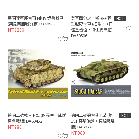
英國陸軍邱吉爾 Mk.IV 步兵戰車
美軍四分之一噸 4x4 輕
HOT
(突尼西亞戰役版) DA60503
型越野卡車 (搭載 .50 口
NT.1280
徑重機槍，特仕雙車組)
DA60506
德國三號戰車 N型 (附裙甲，庫斯
德國三號突擊砲 F型 (第
HOT
克會戰版) DA60452
191 突擊砲營，東線戰場
NT.980
版) DA60536
NT.980