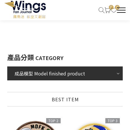
0
0
產品分類
CATEGORY
成品模型 Model finished product
BEST ITEM