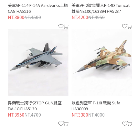
美軍VF-114 F-14A Aardvarks土豚
美軍VF-2賞金獵人F-14D Tomcat
CAG HA5216
雄貓NE100/163894 HA5237
NT.3800
NT.4500
NT.4200
NT.4950
捍衛戰士獨行俠TOP GUN雙座
以色列空軍 F-16I 戰機 Sufa
F/A-18 FHA5130
HA38009
NT.3950
NT.4700
NT.3380
NT.4000