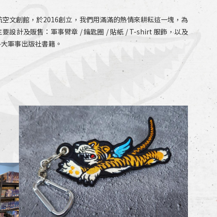
 鐵鳥迷航空文創館，於2016創立，我們用滿滿的熱情來耕耘這一塊，為
及販售：軍事臂章 / 鑰匙圈 / 貼紙 / T-shirt 服飾，以及
各大軍事出版社書籍。