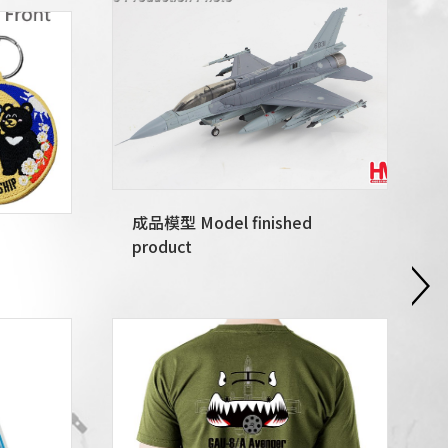
成品模型 Model finished
product