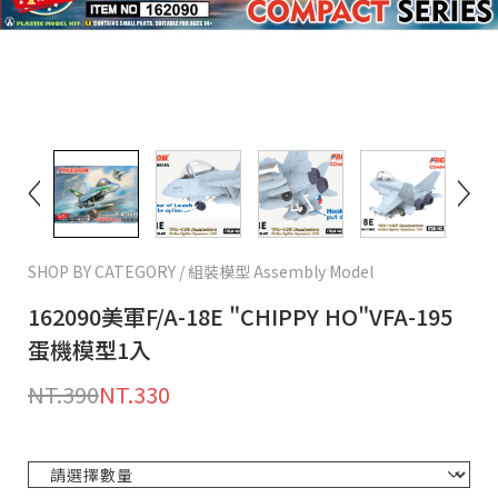
SHOP BY CATEGORY / 組裝模型 Assembly Model
162090美軍F/A-18E "CHIPPY HO"VFA-195
蛋機模型1入
NT.390
NT.330