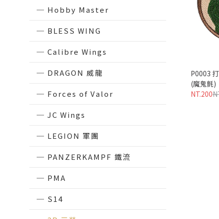
Hobby Master
BLESS WING
Calibre Wings
DRAGON 威龍
雙面魔鬼氈吊飾
P0001台灣黑熊士氣臂章
P0003 
Scramble! WE ARE OPEN 24/7
(魔鬼氈)
Forces of Valor
(粉紅版)(魔鬼氈)
NT.200
N
NT.200
NT.250
JC Wings
LEGION 軍團
PANZERKAMPF 鐵流
PMA
S14