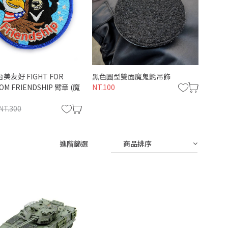
台美友好 FIGHT FOR
黑色圓型雙面魔鬼氈吊飾
P00
OM FRIENDSHIP 臂章 (魔
NT.100
Scram
(粉紅
NT.300
NT.20
進階篩選
商品排序