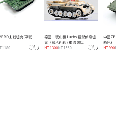
62BBD主戰坦克(車號
德國二號山貓 Luchs 輕型偵察坦
中國ZB
克（雪地迷彩 / 車號 001）
綠色)
T.1180
NT.1300
NT.1560
NT.990