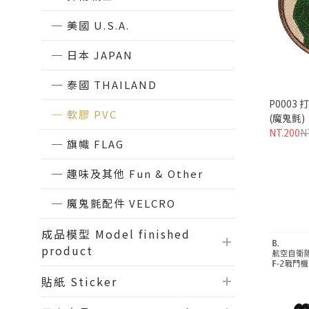
美國 U.S.A.
日本 JAPAN
泰國 THAILAND
雙面魔鬼氈吊飾
P0001台灣黑熊士氣臂章
P0003 
軟膠 PVC
Scramble! WE ARE OPEN 24/7
(魔鬼氈)
(粉紅版)(魔鬼氈)
NT.200
N
旗幟 FLAG
NT.200
NT.250
趣味及其他 Fun & Other
魔鬼氈配件 VELCRO
成品模型 Model finished
product
貼紙 Sticker