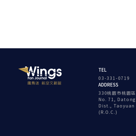
TEL
03-331-0719
ADDRESS
330桃園市桃園區大
No. 71, Datong
Dist., Taoyuan
(R.O.C.)