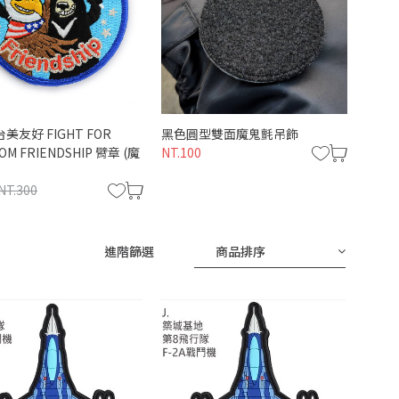
台美友好 FIGHT FOR
黑色圓型雙面魔鬼氈吊飾
P00
OM FRIENDSHIP 臂章 (魔
NT.100
Scram
(粉紅
NT.300
NT.20
進階篩選
商品排序